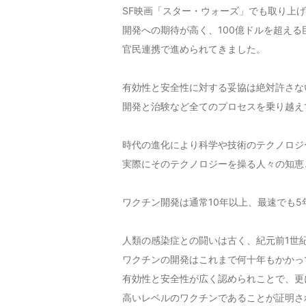
SF映画「スター・ウォーズ」でも取り上
開発への期待が高く、100億ドルを超え
官民連携で進められてきました。
有効性と安全性に対する妥協は絶対許さな
開発と治験など全てのプロセスを乗り越え
時代の進化により科学や技術のテクノロジ
実際にそのテクノロジーを操る人々の知恵
ワクチン開発は通常10年以上、最速でも
人類の感染症との闘いは古く、紀元前1世
ワクチンの開発はこれまで何十年もかかっ
有効性と安全性が広く認められことで、更
高いレベルのワクチンであることが証明さ