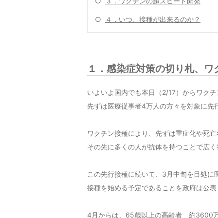
○
３．ワクチンの超スピード開発
○
４．いつ、接種が出来るのか？
１．感染症対策の切り札、ワ
いよいよ国内でも本日（2/17）からワク
先ずは医療従事者4万人の方々を対象に先
ワクチン接種により、先ずは重症化や死亡
その先に多くの人が抗体を持つことで広く
この先行接種に続いて、3月中旬を目処に
接種を始める予定であることを政府は公表
4月からは、65歳以上の高齢者 約360