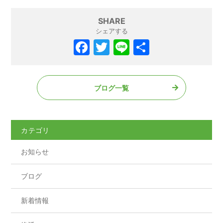
SHARE
シェアする
F
T
Li
共
a
w
n
有
c
itt
e
ブログ一覧
e
er
b
o
カテゴリ
o
お知らせ
k
ブログ
新着情報