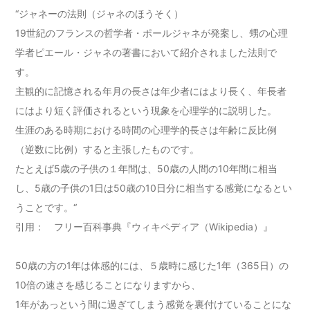
“ジャネーの法則（ジャネのほうそく）
19世紀のフランスの哲学者・ポールジャネが発案し、甥の心理
学者ピエール・ジャネの著書において紹介されました法則で
す。
主観的に記憶される年月の長さは年少者にはより長く、年長者
にはより短く評価されるという現象を心理学的に説明した。
生涯のある時期における時間の心理学的長さは年齢に反比例
（逆数に比例）すると主張したものです。
たとえば5歳の子供の１年間は、50歳の人間の10年間に相当
し、5歳の子供の1日は50歳の10日分に相当する感覚になるとい
うことです。“
引用： フリー百科事典『ウィキペディア（Wikipedia）』
50歳の方の1年は体感的には、５歳時に感じた1年（365日）の
10倍の速さを感じることになりますから、
1年があっという間に過ぎてしまう感覚を裏付けていることにな