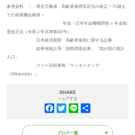
参考資料 ： 厚生労働省 高齢者雇用安定法の改正～70歳ま
での就業機会確保～
年金・日本年金機構関係 > 年金制
度改正法（令和２年法律第40号）
日本経済新聞 高齢者雇用に関する記事
総務省統計局「国勢調査結果」「我が国の推計
人口」
フリー百科事典『ウィキペディア
（Wikipedia）』
SHARE
シェアする
F
T
Li
共
a
w
n
有
c
itt
e
ブログ一覧